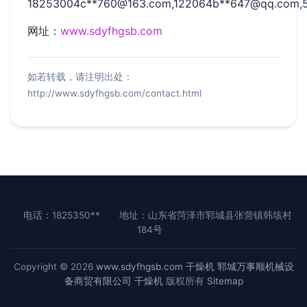
18253004c**
760@163.com
,122064b**
647@qq.com
,
网址：
www.sdyfhgsb.com
如若转载，请注明出处：
http://www.sdyfhgsb.com/contact.html
电话：1825350**
地址：山东省菏泽市郓城县张营镇韩垓村
184号
Copyright © 2026
www.sdyfhgsb.com
干燥机
郓城万事顺机械设
备商贸有限公司
干燥机
版权所有
Sitemap